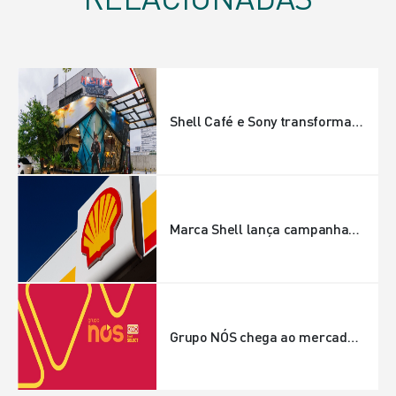
Shell Café e Sony transformam posto de São Paulo em universo de "Mestres do Universo" com ativações exclusivas e brindes colecionáveis
Marca Shell lança campanhas com produtos exclusivos para curtir a vida e vale-combustíveis para motoristas de caminhão
Grupo NÓS chega ao mercado com as marcas Shell Select e OXXO