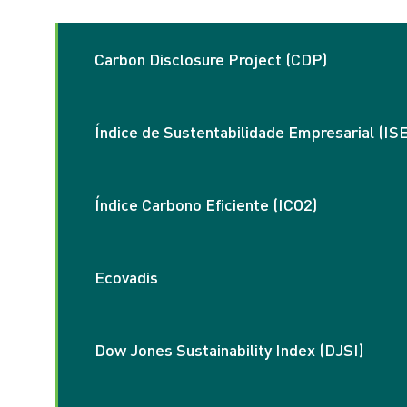
Carbon Disclosure Project (CDP)
Índice de Sustentabilidade Empresarial (ISE
Visa a divulgação de in
dados para investidore
Índice Carbono Eficiente (ICO2)
Índice da Bolsa de Valor
de governança corporati
sustentabilidade empre
Ecovadis
Indicador que demonstr
investimentos com meno
comprometidas com a ag
Dow Jones Sustainability Index (DJSI)
Plataforma que avalia e
ambiente, ética, direit