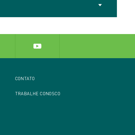
alores de Nova York em termos de
ativa (ESG), sendo amplamente utilizado por
o desempenho em 2023 foi 52.
ivos para investidores institucionais e
CONTATO
TRABALHE CONOSCO