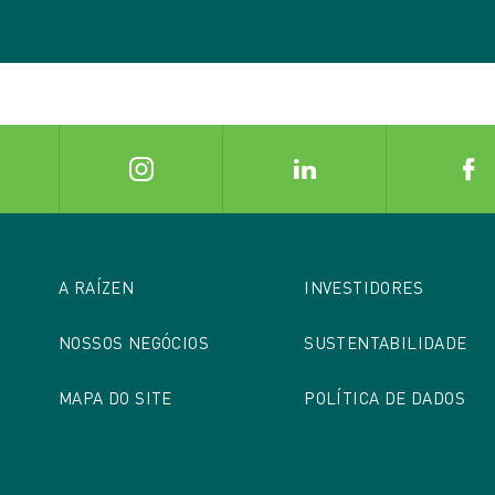
valiadas. Nosso desempenho em 2023 foi 64.
aliam o desempenho das empresas cotadas na Bolsa de V
indo aspectos ambientais sociais e de governança corpor
a COSAN há 3 anos no preenchimento deste índice.
Noss
asa de ratings ESG que presta serviços de avaliação de at
enho em 2023 foi 32.
A RAÍZEN
INVESTIDORES
NOSSOS NEGÓCIOS
SUSTENTABILIDADE
MAPA DO SITE
POLÍTICA DE DADOS