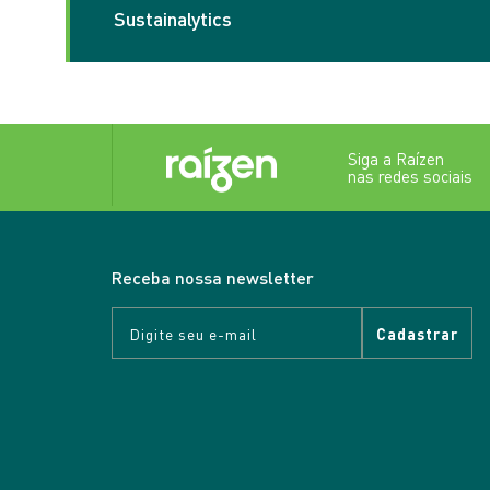
as empresas mais bem a
Sustainalytics
São indicadores que av
sustentabilidade, inclu
investidores. Apoiamos 
O Sustainalytics é uma c
empresas. Nosso desemp
Siga a Raízen
nas redes sociais
Receba nossa newsletter
Cadastrar